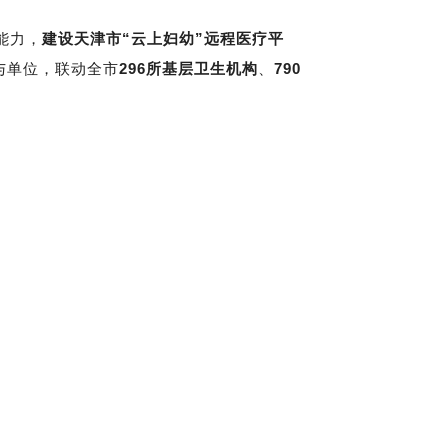
能力，
建设天津市“云上妇幼”远程医疗平
与单位，联动全市
296所基层卫生机构
、
790